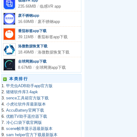
临感VR app
235.66MB
/
临感VR app
废不锈钢app
16.69MB
/
废不锈钢app
番茄标签app下载
39.11MB
/
番茄标签app下载
洛微数据恢复下载
18.49MB
/
洛微数据恢复下载
全球网测app下载
8.67MB
/
全球网测app下载
本类排行
1.
甲壳虫ADB助手app官方版
2.
猪猪软件库3.4apk
3.
sence工具箱官方版下载
4.
小虎社软件库最新版本
5.
AccuBattery官网下载
6.
优酷TV助手遥控器下载
7.
冷心口袋下载官网版
8.
scene帧率显示器最新版本
9.
sam helper官方下载最新版本