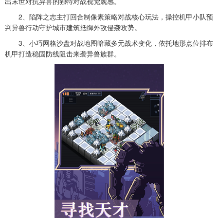
出末世对抗异兽的独特对战视觉观感。
2、陷阵之志主打回合制像素策略对战核心玩法，操控机甲小队预
判异兽行动守护城市建筑抵御外敌侵袭攻势。
3、小巧网格沙盘对战地图暗藏多元战术变化，依托地形点位排布
机甲打造稳固防线阻击来袭异兽族群。