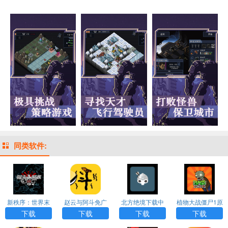
同类软件:
新秩序：世界末
赵云与阿斗免广
北方绝境下载中
植物大战僵尸1原
日汉化版游戏AP
告版下载
文版
版下载中文版
下载
下载
下载
下载
P下载