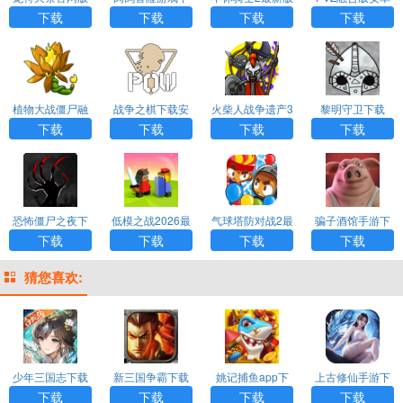
下载安装手机版
载最新版
安卓版下载
版下载
下载
下载
下载
下载
植物大战僵尸融
战争之棋下载安
火柴人战争遗产3
黎明守卫下载
合二创版下载
装手机版
最新版本2026下
下载
下载
下载
下载
载
恐怖僵尸之夜下
低模之战2026最
气球塔防对战2最
骗子酒馆手游下
载
新版
新版下载
载最新版
下载
下载
下载
下载
猜您喜欢:
少年三国志下载
新三国争霸下载
姚记捕鱼app下
上古修仙手游下
载
载
下载
下载
下载
下载