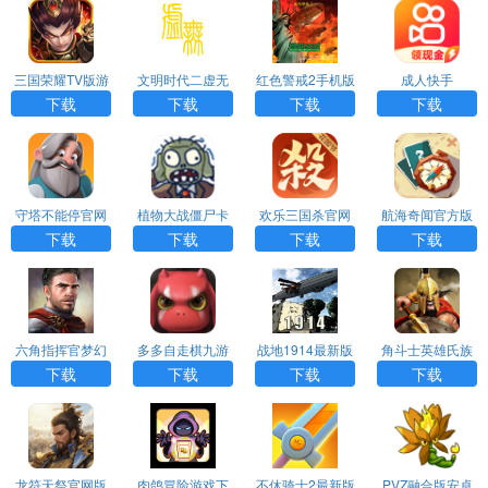
三国荣耀TV版游
文明时代二虚无
红色警戒2手机版
成人快手
戏APP下载
中文版下载
下载
下载
下载
下载
守塔不能停官网
植物大战僵尸卡
欢乐三国杀官网
航海奇闻官方版
版下载
牌肉鸽手机版下
版下载安卓版
下载手机版
下载
下载
下载
下载
载
六角指挥官梦幻
多多自走棋九游
战地1914最新版
角斗士英雄氏族
英雄下载安装最
版最新版
本
战争安卓版下载
下载
下载
下载
下载
新版
安装
龙符天祭官网版
肉鸽冒险游戏下
不休骑士2最新版
PVZ融合版安卓