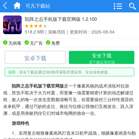
可凡下载站
陷阵之志手机版下载官网版 1.2.100
518.2 MB
|
策略塔防
|
更新时间：2026-08-04
无病毒
无广告
免费
安全下载
安卓下载
需下载应用市场
说明：
安全下载是通过360助手获取所需应用，安全绿色便捷。
陷阵之志手机版下载官网版
是一个像素风格的战术演练对抗游
戏，胜负不取决于火力对轰，而更像一场需要精密计算的动态解谜过
程，敌人的每一次攻击意图都清晰可见，你需要操控三台特性迥异的
未来机甲，通过巧妙的走位、推拉与位移让怪物们互相攻击、跌入深
渊，或是用身躯挡住它们对城市电网的致命一击。
游戏特色
1、采用复古精致像素画风打造末日机甲战场，细腻像素画质勾勒