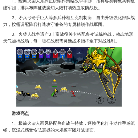
1、经典火柴人系列正统续作策略战争手游，招募各类特色兵种组
建军团，排兵布阵征战魔幻大陆打响热血攻防战役。
2、矛兵弓箭手巨人等多兵种相互克制制衡，自由升级强化部队战
力，按需调配阵容打造攻守兼备的专属精锐作战军团。
3、火柴人战争遗产3丰富战役关卡搭配多变试炼挑战，动态地形
天气加持战场，每一场征战都需灵活战术指挥拿下对战胜利。
游戏亮点
1、极简火柴人画风搭配热血战斗特效，逐帧优化打斗动作手感流
畅，沉浸式感受恢弘震撼的大规模军团对战场面。