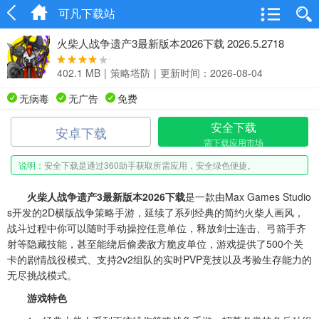
可凡下载站
火柴人战争遗产3最新版本2026下载 2026.5.2718
402.1 MB
|
策略塔防
|
更新时间：2026-08-04
无病毒
无广告
免费
安全下载
安卓下载
需下载应用市场
说明：
安全下载是通过360助手获取所需应用，安全绿色便捷。
火柴人战争遗产3最新版本2026下载
是一款由Max Games Studio
s开发的2D横版战争策略手游，延续了系列经典的简约火柴人画风，
战斗过程中你可以随时手动操控任意单位，释放剑士连击、弓箭手齐
射等隐藏技能，甚至能绕后偷袭敌方脆皮单位，游戏提供了500个关
卡的剧情战役模式、支持2v2组队的实时PVP竞技以及考验生存能力的
无尽挑战模式。
游戏特色