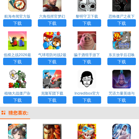
航海奇闻官方版
六角指挥官梦幻
黎明守卫下载
恐怖僵尸之夜下
下载手机版
英雄下载安装最
载
下载
下载
下载
下载
新版
低模之战2026最
气球塔防对战2最
骗子酒馆手游下
东京放学后召唤
新版
新版下载
载最新版
师国际服官方下
下载
下载
下载
下载
载
植物大战僵尸杂
克隆军团下载
Incredibox官方
咒语力量英雄与
交版最新版本下
正版免费下载
魔法汉化版下载
下载
下载
下载
下载
载安装
最新版
猜您喜欢: