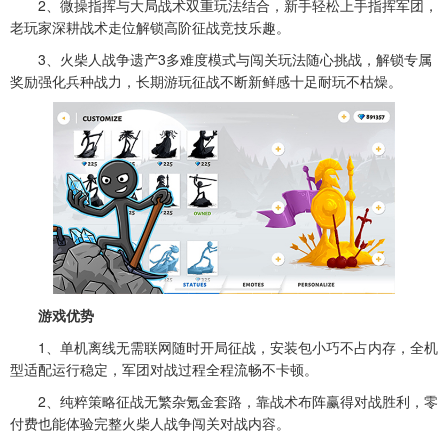
2、微操指挥与大局战术双重玩法结合，新手轻松上手指挥军团，
老玩家深耕战术走位解锁高阶征战竞技乐趣。
3、火柴人战争遗产3多难度模式与闯关玩法随心挑战，解锁专属
奖励强化兵种战力，长期游玩征战不断新鲜感十足耐玩不枯燥。
游戏优势
1、单机离线无需联网随时开局征战，安装包小巧不占内存，全机
型适配运行稳定，军团对战过程全程流畅不卡顿。
2、纯粹策略征战无繁杂氪金套路，靠战术布阵赢得对战胜利，零
付费也能体验完整火柴人战争闯关对战内容。