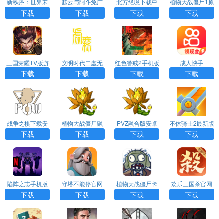
新秩序：世界末
赵云与阿斗免广
北方绝境下载中
植物大战僵尸1原
日汉化版游戏AP
告版下载
文版
版下载中文版
下载
下载
下载
下载
P下载
三国荣耀TV版游
文明时代二虚无
红色警戒2手机版
成人快手
戏APP下载
中文版下载
下载
下载
下载
下载
战争之棋下载安
植物大战僵尸融
PVZ融合版安卓
不休骑士2最新版
装手机版
合二创版下载
版下载
安卓版下载
下载
下载
下载
下载
陷阵之志手机版
守塔不能停官网
植物大战僵尸卡
欢乐三国杀官网
下载官网版
版下载
牌肉鸽手机版下
版下载安卓版
下载
下载
下载
下载
载