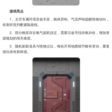
游戏亮点
1、太空专属环境音效丰富，舱体异响、气流声响提醒怪物动向，
依靠听觉判断避险路线。
2、部分舱室存在氧气损耗设定，需要沿途寻找供氧补给，增加资
源规划的闯关难度。
3、随机刷新道具与怪物点位，每轮开局地图细节略有变动，重复
游玩保有新鲜感。