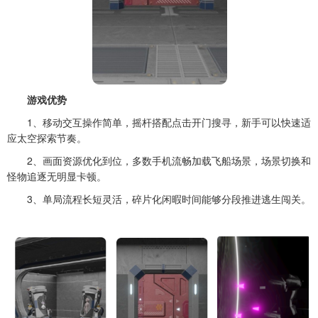
游戏优势
1、移动交互操作简单，摇杆搭配点击开门搜寻，新手可以快速适
应太空探索节奏。
2、画面资源优化到位，多数手机流畅加载飞船场景，场景切换和
怪物追逐无明显卡顿。
3、单局流程长短灵活，碎片化闲暇时间能够分段推进逃生闯关。