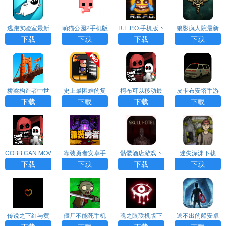
逃跑实验室最新
萌猫公园2手机版
R.E.P.O.手机版下
狼影疯人院最新
版手游下载
下载
载
版手游
下载
下载
下载
下载
桥梁构造者中世
史上最困难的复
柯布可以移动最
皮卡布安塔手游
纪最新版下载
古游戏2最新版下
新版手游下载
下载
下载
下载
下载
下载
载
COBB CAN MOV
靠装勇者安卓手
骷髅酒店游戏下
迷失深渊下载
E手机版下载
机版下载
载
下载
下载
下载
下载
传说之下红与黄
僵尸不能死手机
魂之眼联机版下
逃不出的船安卓
的传说中文版下
版下载
载最新版
版下载