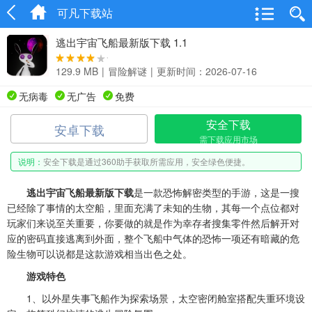
可凡下载站
逃出宇宙飞船最新版下载 1.1
129.9 MB
|
冒险解谜
|
更新时间：2026-07-16
无病毒
无广告
免费
安全下载
安卓下载
需下载应用市场
说明：
安全下载是通过360助手获取所需应用，安全绿色便捷。
逃出宇宙飞船最新版下载
是一款恐怖解密类型的手游，这是一搜
已经除了事情的太空船，里面充满了未知的生物，其每一个点位都对
玩家们来说至关重要，你要做的就是作为幸存者搜集零件然后解开对
应的密码直接逃离到外面，整个飞船中气体的恐怖一项还有暗藏的危
险生物可以说都是这款游戏相当出色之处。
游戏特色
1、以外星失事飞船作为探索场景，太空密闭舱室搭配失重环境设