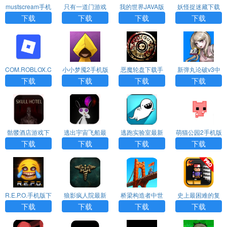
mustscream手机
只有一道门游戏
我的世界JAVA版
妖怪捉迷藏下载
版下载免费版
手机版下载
下载手机版最新
正版
下载
下载
下载
下载
COM.ROBLOX.C
小小梦魇2手机版
恶魔轮盘下载手
新弹丸论破v3中
LIENT最新版下
下载
机版
文版下载
下载
下载
下载
下载
载
骷髅酒店游戏下
逃出宇宙飞船最
逃跑实验室最新
萌猫公园2手机版
载
新版下载
版手游下载
下载
下载
下载
下载
下载
R.E.P.O.手机版下
狼影疯人院最新
桥梁构造者中世
史上最困难的复
载
版手游
纪最新版下载
古游戏2最新版下
下载
下载
下载
下载
载