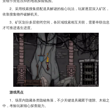
景细节营造压抑的地底探险氛围。
2、采用线索搜集搭配道具解谜的核心玩法，玩家逐层深入矿区，
依靠搜集物件破解机关。
3、矿区划分多层密闭空间，各区域线索相互关联，需要串联信息
才可推进逃生进度。
游戏亮点
1、场景内隐藏各类隐秘角落，不少关键道具藏匿于缝隙、木箱之
中，考验玩家细心探查能力。