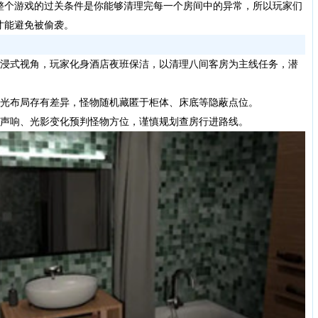
整个游戏的过关条件是你能够清理完每一个房间中的异常，所以玩家们
才能避免被偷袭。
浸式视角，玩家化身酒店夜班保洁，以清理八间客房为主线任务，潜
光布局存有差异，怪物随机藏匿于柜体、床底等隐蔽点位。
声响、光影变化预判怪物方位，谨慎规划查房行进路线。