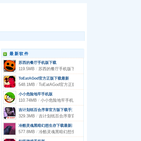
最新软件
苏西的餐厅手机版下载
119.5MB
/
苏西的餐厅手机版下载
ToEatAGod官方正版下载最新
548.1MB
/
ToEatAGod官方正版下载最新
小小危险地牢手机版
110.74MB
/
小小危险地牢手机版
吉计划纸百合序章官方版下载手游
329.3MB
/
吉计划纸百合序章官方版下载手游
冷酷灵魂黑暗幻想生存下载最新版本
577.8MB
/
冷酷灵魂黑暗幻想生存下载最新版本