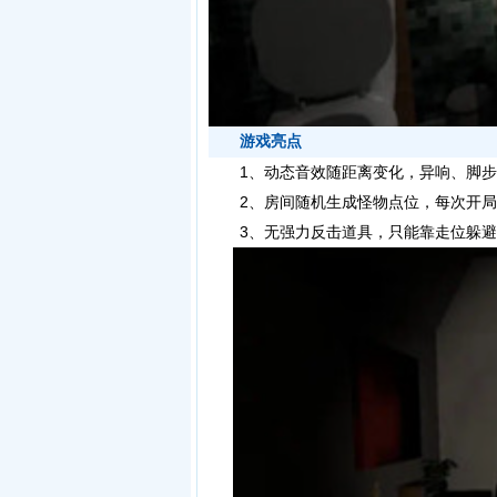
游戏亮点
1、动态音效随距离变化，异响、脚步
2、房间随机生成怪物点位，每次开局
3、无强力反击道具，只能靠走位躲避