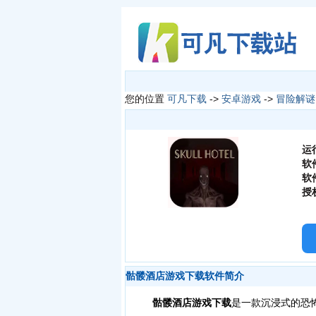
您的位置
可凡下载
->
安卓游戏
->
冒险解谜
运
软
软
授
骷髅酒店游戏下载软件简介
骷髅酒店游戏下载
是一款沉浸式的恐