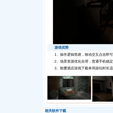
游戏优势
1、操作逻辑简易，移动交互点击即可
2、场景资源优化合理，普通手机稳定
3、骷髅酒店游戏下载单局游玩时长适
相关软件下载