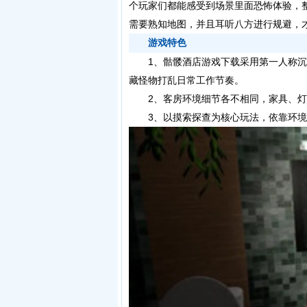
个玩家们都能感受到场景里面恐怖体验，
需要熟知地图，并且耳听八方进行规避，
游戏特色
1、骷髅酒店游戏下载采用第一人称沉
藏怪物打乱日常工作节奏。
2、客房环境细节各不相同，家具、灯
3、以摸索探查为核心玩法，依靠环境