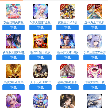
双生幻想免费版
斗罗大陆(打金版)
究极宝贝(0.1折
迷你勇士下载折
超究破限)
扣版
下载
下载
下载
下载
新斗罗大陆GM免
明珠轩辕下载安
新斗罗大陆BT版
少年三国志2手游
费版
卓版
福利版
下载
下载
下载
下载
决战沙邑正版手
天下无双HD202
萌神战姬最新折
口袋大冒险下载
游
6最新版
扣版
福利版
下载
下载
下载
下载