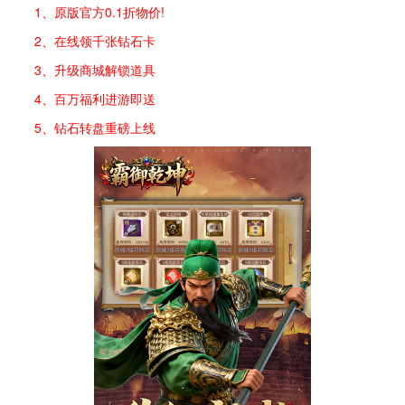
1、原版官方0.1折物价!
2、在线领千张钻石卡
3、升级商城解锁道具
4、百万福利进游即送
5、钻石转盘重磅上线