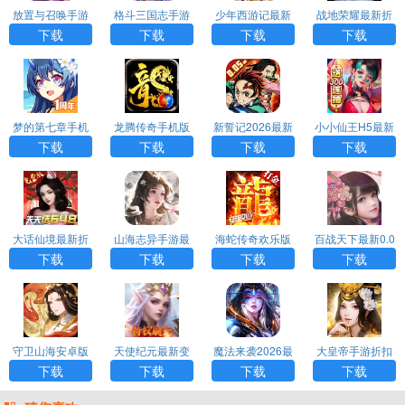
放置与召唤手游
格斗三国志手游
少年西游记最新
战地荣耀最新折
免费版
折扣版
变态版
扣版
下载
下载
下载
下载
梦的第七章手机
龙腾传奇手机版
新誓记2026最新
小小仙王H5最新
最新版
版
版手游
下载
下载
下载
下载
大话仙境最新折
山海志异手游最
海蛇传奇欢乐版
百战天下最新0.0
扣版
新H5
最新变态版
5折版
下载
下载
下载
下载
守卫山海安卓版
天使纪元最新变
魔法来袭2026最
大皇帝手游折扣
态版
新折扣版
版
下载
下载
下载
下载