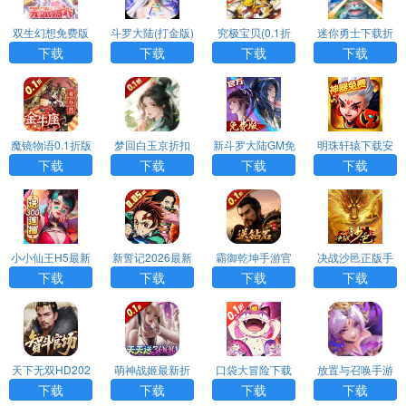
双生幻想免费版
斗罗大陆(打金版)
究极宝贝(0.1折
迷你勇士下载折
超究破限)
扣版
下载
下载
下载
下载
魔镜物语0.1折版
梦回白玉京折扣
新斗罗大陆GM免
明珠轩辕下载安
版
费版
卓版
下载
下载
下载
下载
小小仙王H5最新
新誓记2026最新
霸御乾坤手游官
决战沙邑正版手
版手游
版
方版
游
下载
下载
下载
下载
天下无双HD202
萌神战姬最新折
口袋大冒险下载
放置与召唤手游
6最新版
扣版
福利版
免费版
下载
下载
下载
下载