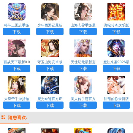
格斗三国志手游
少年西游记最新
山海志异手游最
海蛇传奇欢乐版
折扣版
变态版
新H5
最新变态版
下载
下载
下载
下载
百战天下最新0.0
守卫山海安卓版
天使纪元最新变
魔法来袭2026最
5折版
态版
新折扣版
下载
下载
下载
下载
大皇帝手游折扣
魔光奇迹官方正
美人传手游官方
甜甜的你最新版
版
版
版
H5
下载
下载
下载
下载
猜您喜欢: