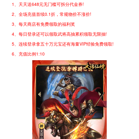
1、天天送648元无门槛可拆分代金券!
2、全场充值首续0.1折，常规物价不涨价!
3、每天商店有免费领取的福利奖
4、每日登录还可以领取武将高抽累积领取无限抽!
5、连续登录拿五十万元宝还有海量VIP经验免费领取!
6、充值比例1:10