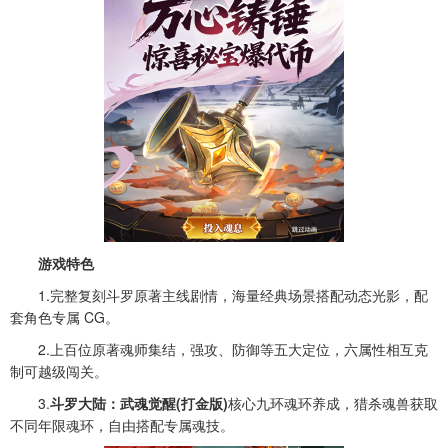
游戏特色
1.完整复刻斗罗原著主线剧情，海量经典场景搭配动态光影，配
套角色专属 CG。
2.上百位原著魂师集结，强攻、防御等五大定位，六属性相互克
制可越级闯关。
3.
斗罗大陆：武魂觉醒(打金版)
核心九环魂环养成，猎杀魂兽获取
不同年限魂环，自由搭配专属魂技。