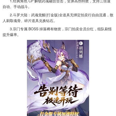
1.经典角色 CP 解锁武魂融合合击，全屏高伤特效，支持三倍速
自动、手动战斗。
2.斗罗大陆：武魂觉醒(打金版)全道具无绑定拍卖行自由流通，散
人刷取魂骨、碎片道具兑换钻石。
3.宗门专属 BOSS 掉落稀有物资，宗门拍卖全员分红，组队刷怪
提升爆率。