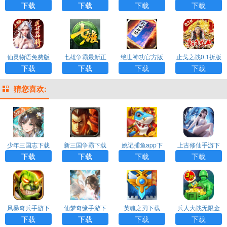
H5
态版
手游
最新版
下载
下载
下载
下载
仙灵物语免费版
七雄争霸最新正
绝世神功官方版
止戈之战0.1折版
版
H5
本
下载
下载
下载
下载
猜您喜欢:
少年三国志下载
新三国争霸下载
姚记捕鱼app下
上古修仙手游下
载
载
下载
下载
下载
下载
风暴奇兵手游下
仙梦奇缘手游下
英魂之刃下载
兵人大战无限金
载
载
币版
下载
下载
下载
下载