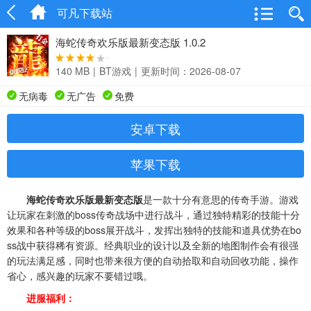
可凡下载站
海蛇传奇欢乐版最新变态版 1.0.2
140 MB
|
BT游戏
|
更新时间：2026-08-07
无病毒
无广告
免费
安卓下载
苹果下载
海蛇传奇欢乐版最新变态版
是一款十分有意思的传奇手游。游戏
让玩家在刺激的boss传奇战场中进行战斗，通过独特精彩的技能十分
效果和各种等级的boss展开战斗，发挥出独特的技能和道具优势在bo
ss战中获得稀有资源。经典职业的设计以及全新的地图制作会有很强
的玩法满足感，同时也带来很方便的自动拾取和自动回收功能，操作
省心，感兴趣的玩家不要错过哦。
进服福利：