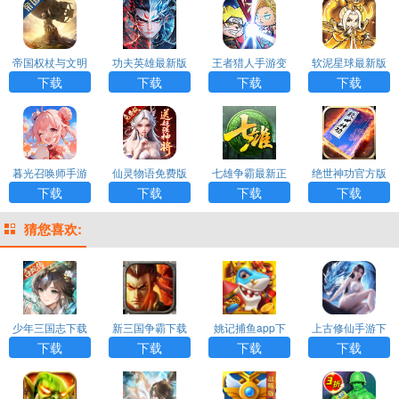
帝国权杖与文明
功夫英雄最新版
王者猎人手游变
软泥星球最新版
手游最新版
H5
态版
手游
下载
下载
下载
下载
暮光召唤师手游
仙灵物语免费版
七雄争霸最新正
绝世神功官方版
最新版
版
H5
下载
下载
下载
下载
猜您喜欢:
少年三国志下载
新三国争霸下载
姚记捕鱼app下
上古修仙手游下
载
载
下载
下载
下载
下载