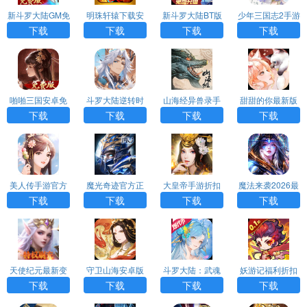
新斗罗大陆GM免
明珠轩辕下载安
新斗罗大陆BT版
少年三国志2手游
费版
卓版
福利版
下载
下载
下载
下载
啪啪三国安卓免
斗罗大陆逆转时
山海经异兽录手
甜甜的你最新版
费版
空手游0.1折版
游正版H5
H5
下载
下载
下载
下载
美人传手游官方
魔光奇迹官方正
大皇帝手游折扣
魔法来袭2026最
版
版
版
新折扣版
下载
下载
下载
下载
天使纪元最新变
守卫山海安卓版
斗罗大陆：武魂
妖游记福利折扣
态版
觉醒(打金版)
版
下载
下载
下载
下载