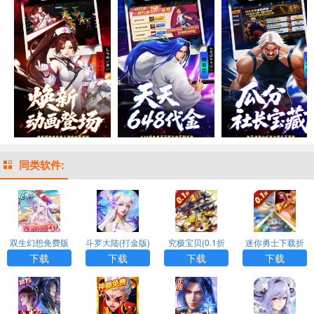
同类软件:
双生幻想免费版
斗罗大陆(打金版)
究极宝贝(0.1折
迷你勇士下载折
超究破限)
扣版
下载
下载
下载
下载