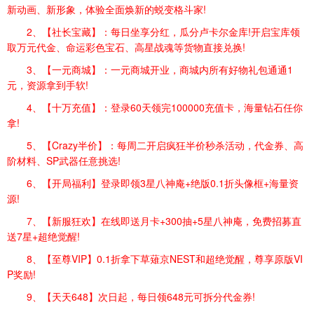
新动画、新形象，体验全面焕新的蜕变格斗家!
2、【社长宝藏】：每日坐享分红，瓜分卢卡尔金库!开启宝库领
取万元代金、命运彩色宝石、高星战魂等货物直接兑换!
3、【一元商城】：一元商城开业，商城内所有好物礼包通通1
元，资源拿到手软!
4、【十万充值】：登录60天领完100000充值卡，海量钻石任你
拿!
5、【Crazy半价】：每周二开启疯狂半价秒杀活动，代金券、高
阶材料、SP武器任意挑选!
6、【开局福利】登录即领3星八神庵+绝版0.1折头像框+海量资
源!
7、【新服狂欢】在线即送月卡+300抽+5星八神庵，免费招募直
送7星+超绝觉醒!
8、【至尊VIP】0.1折拿下草薙京NEST和超绝觉醒，尊享原版VI
P奖励!
9、【天天648】次日起，每日领648元可拆分代金券!