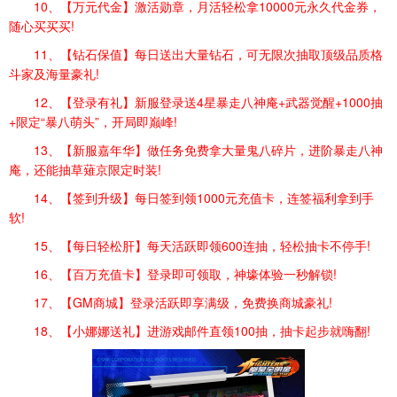
10、【万元代金】激活勋章，月活轻松拿10000元永久代金券，
随心买买买!
11、【钻石保值】每日送出大量钻石，可无限次抽取顶级品质格
斗家及海量豪礼!
12、【登录有礼】新服登录送4星暴走八神庵+武器觉醒+1000抽
+限定“暴八萌头”，开局即巅峰!
13、【新服嘉年华】做任务免费拿大量鬼八碎片，进阶暴走八神
庵，还能抽草薙京限定时装!
14、【签到升级】每日签到领1000元充值卡，连签福利拿到手
软!
15、【每日轻松肝】每天活跃即领600连抽，轻松抽卡不停手!
16、【百万充值卡】登录即可领取，神壕体验一秒解锁!
17、【GM商城】登录活跃即享满级，免费换商城豪礼!
18、【小娜娜送礼】进游戏邮件直领100抽，抽卡起步就嗨翻!