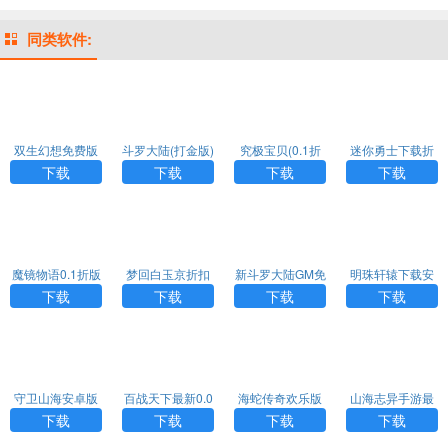
同类软件:
双生幻想免费版
斗罗大陆(打金版)
究极宝贝(0.1折
迷你勇士下载折
超究破限)
扣版
下载
下载
下载
下载
魔镜物语0.1折版
梦回白玉京折扣
新斗罗大陆GM免
明珠轩辕下载安
版
费版
卓版
下载
下载
下载
下载
守卫山海安卓版
百战天下最新0.0
海蛇传奇欢乐版
山海志异手游最
5折版
最新变态版
新H5
下载
下载
下载
下载