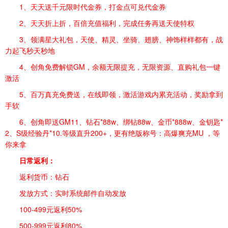
1、天天送千元限时代金券，打金点可兑代金券
2、天天折上折，百倍充值福利，完成任务再送天使特权
3、领满星大礼包，天使、精灵、坐骑、翅膀、神饰样样都有，战
力起飞秒天秒地
4、创角免费解锁GM，余额无限提充，无限资源、直购礼包一键
激活
5、百万真充免费送，在线即领，激活游戏内累充活动，奖励拿到
手软
6、创角即送GM11、钻石*88w、绑钻88w、金币*888w、金钥匙*
2、S级经验丹*10.等级直升200+，更有绝版称号：高爆爽充MU ，等
你来拿
日常返利：
返利货币：钻石
发放方式：实时系统邮件自动发放
100-499元返利50%
500-999元返利80%