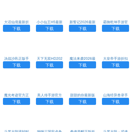
大话仙境最新折
小小仙王H5最新
新誓记2026最新
霸御乾坤手游官
扣版
版手游
版
方版
下载
下载
下载
下载
决战沙邑正版手
天下无双HD202
魔法来袭2026最
大皇帝手游折扣
游
6最新版
新折扣版
版
下载
下载
下载
下载
魔光奇迹官方正
美人传手游官方
甜甜的你最新版
山海经异兽录手
版
版
H5
游正版H5
下载
下载
下载
下载
斗罗大陆逆转时
啪啪三国安卓免
拳魂觉醒正版折
斗罗大陆：武魂