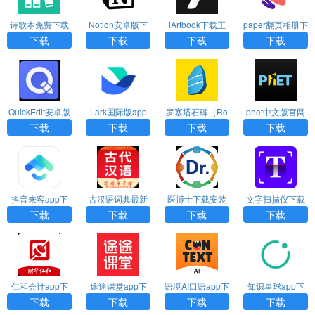
诗歌本免费下载
Notion安卓版下
iArtbook下载正
paper翻页相册下
安装安卓手机版
载
版免费2024
载官方原版
下载
下载
下载
下载
QuickEdit安卓版
Lark国际版app
罗塞塔石碑（Ro
phet中文版官网
下载
下载
setta Stone）ap
版下载
下载
下载
下载
下载
p免费版
抖音来客app下
古汉语词典最新
医博士下载安装
文字扫描仪下载
载
版本
下载
下载
下载
下载
仁和会计app下
途途课堂app下
语境AI口语app下
知识星球app下
载最新版
载官网版
载
载安装
下载
下载
下载
下载