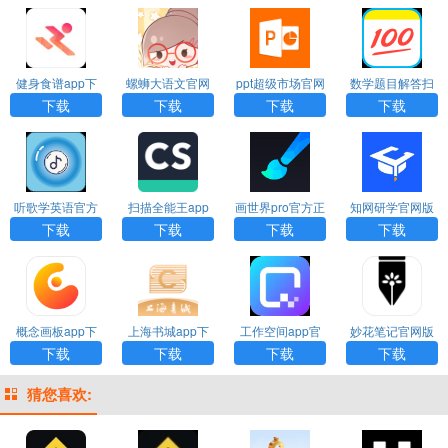
健身食谱app下
螺蛳大语文官网
ppt超级市场官网
数学题目解答扫
载
版下载
版
一扫免费软件
下载
下载
下载
下载
听歌学英语官方
扫描全能王app
画世界pro官方正
知网研学官网版
版下载
免费版下载
版下载
入口手机版下载
下载
下载
下载
下载
安装
概念画板app下
上海书城app下
工作空间app官
妙花笔记官网版
载最新版本
载
方版下载安装
下载
下载
下载
下载
猜您喜欢: