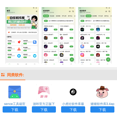
同类软件:
sence工具箱官
游咔官方正版下
小虎社软件库最
猪猪软件库3.4ap
方版下载
载
新版本
k
下载
下载
下载
下载