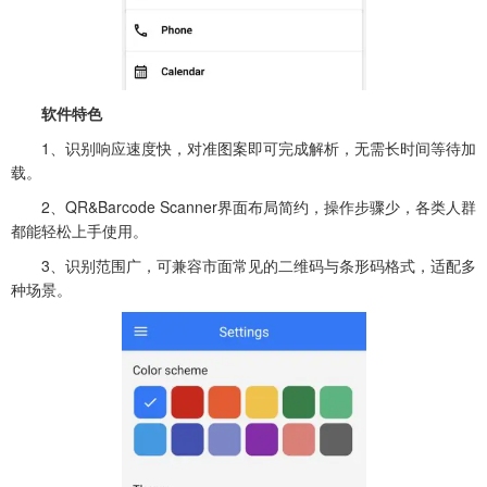
软件特色
1、识别响应速度快，对准图案即可完成解析，无需长时间等待加
载。
2、QR&Barcode Scanner界面布局简约，操作步骤少，各类人群
都能轻松上手使用。
3、识别范围广，可兼容市面常见的二维码与条形码格式，适配多
种场景。