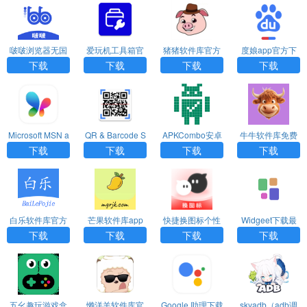
啵啵浏览器无国
爱玩机工具箱官
猪猪软件库官方
度娘app官方下
界全球通最新版
网版下载
版下载
载
下载
下载
下载
下载
Microsoft MSN a
QR & Barcode S
APKCombo安卓
牛牛软件库免费
pk下载
canner安卓版下
下载
下载
下载
下载
下载
下载
载
白乐软件库官方
芒果软件库app
快捷换图标个性
Widgeet下载最
最新版本
下载正版
化官方版正版
新版
下载
下载
下载
下载
五幺趣玩游戏盒
懒洋羊软件库官
Google 助理下载
skyadb（adb调