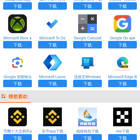
子官方正版下载
方下载最新版
安卓版
试软件）APP官
下载
下载
下载
下载
方版
Microsoft Xbox a
Microsoft To Do
Google Calculat
Google Go apk
pp最新版
手机版
or apk下载
下载
下载
下载
下载
下载
Google 智能镜头
Microsoft Launc
连接至Windows
Microsoft Edge B
app下载
her中文下载
应用下载
eta apk下载
下载
下载
下载
下载
猜您喜欢:
币圈十大交易所a
安币app下载
钱能钱包下载
okx下载
pp下载
下载
下载
下载
下载