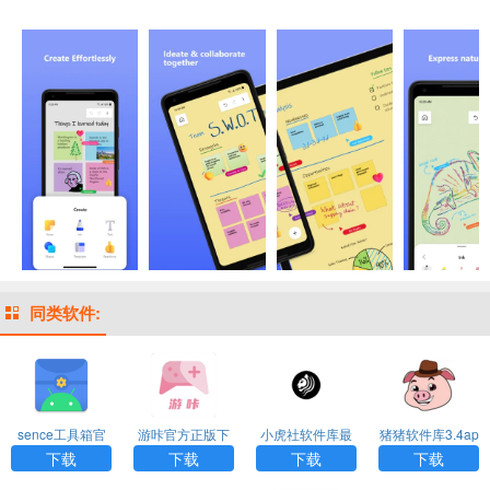
同类软件:
sence工具箱官
游咔官方正版下
小虎社软件库最
猪猪软件库3.4ap
方版下载
载
新版本
k
下载
下载
下载
下载