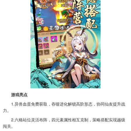
游戏亮点
1.异兽血蛋免费获取，吞噬进化解锁高阶形态，协同仙友提升战
力。
2.六格站位灵活布阵，四元素属性相互克制，策略搭配实现越级
闯关。