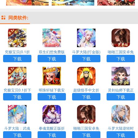
同类软件:
究极宝贝(0.1折
双生幻想免费版
斗罗大陆(打金版)
啪啪三国安卓免
超究破限)
费版
下载
下载
下载
下载
究极宝贝0.1折下
明珠轩辕下载安
超级怪手中文折
灵剑仙师下载正
载最新变态版
卓版
扣版
版
下载
下载
下载
下载
斗罗大陆：武魂
拳魂觉醒正版折
啪啪三国安卓免
斗罗大陆逆转时
觉醒(打金版)
扣版
费版
空手游0.1折版
下载
下载
下载
下载