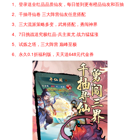
1、登录送全红品品质仙友，每日签到更有橙品仙友和百抽
2、千抽寻仙卷 三大阵营仙友任意搭配
3、三大流派策略多变，武将搭配，勇闯神界
4、7日挑战送究极红品-兵主蚩尤 战力猛猛涨
5、试炼之塔，三大阵营 巅峰至极
6、永久0.1折福利版，天天送648元代金券