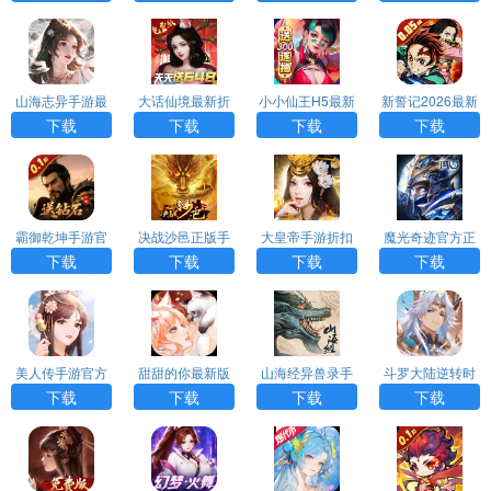
山海志异手游最
大话仙境最新折
小小仙王H5最新
新誓记2026最新
新H5
扣版
版手游
版
下载
下载
下载
下载
霸御乾坤手游官
决战沙邑正版手
大皇帝手游折扣
魔光奇迹官方正
方版
游
版
版
下载
下载
下载
下载
美人传手游官方
甜甜的你最新版
山海经异兽录手
斗罗大陆逆转时
版
H5
游正版H5
空手游0.1折版
下载
下载
下载
下载