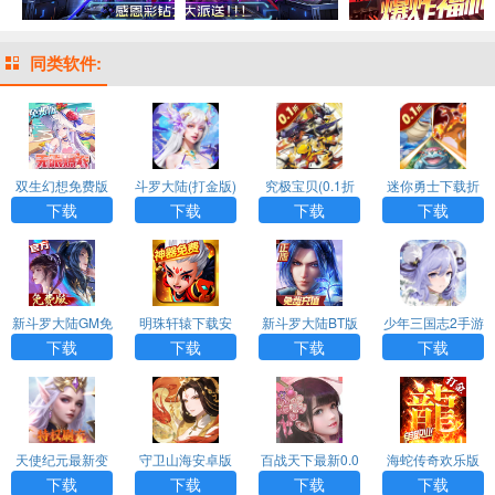
同类软件:
双生幻想免费版
斗罗大陆(打金版)
究极宝贝(0.1折
迷你勇士下载折
超究破限)
扣版
下载
下载
下载
下载
新斗罗大陆GM免
明珠轩辕下载安
新斗罗大陆BT版
少年三国志2手游
费版
卓版
福利版
下载
下载
下载
下载
天使纪元最新变
守卫山海安卓版
百战天下最新0.0
海蛇传奇欢乐版
态版
5折版
最新变态版
下载
下载
下载
下载