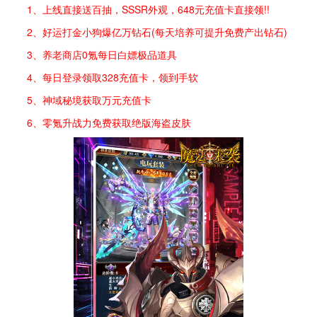
1、上线直接送百抽，SSSR外观，648元充值卡直接领!!
2、好运打金小狗爆亿万钻石(每天培养可提升免费产出钻石)
3、养老商店0氪每日白嫖极品道具
4、每日登录领取328充值卡，领到手软
5、神域秘境获取万元充值卡
6、零氪升战力免费获取绝版海盗皮肤