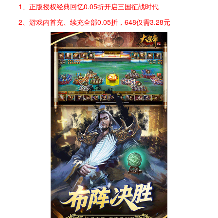
1、正版授权经典回忆0.05折开启三国征战时代
2、游戏内首充、续充全部0.05折，648仅需3.28元