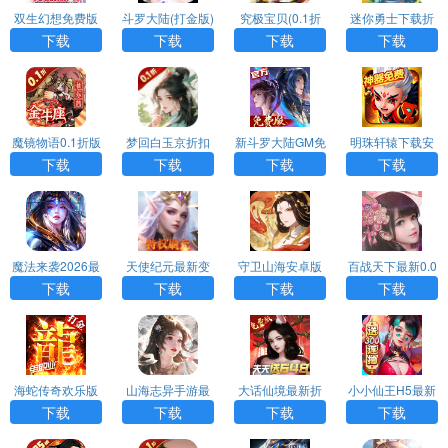
双生幻想免费版
斗罗大陆(打金版)
究极宝贝(0.1折
迷你勇士下载折
超究破限)
扣版
下载
下载
下载
下载
魔镜物语0.1折版
梦回白玉京折扣
新斗罗大陆GM免
明珠轩辕下载安
版
费版
卓版
下载
下载
下载
下载
魔法来袭2026最
天使纪元最新变
守卫山海安卓版
百战天下最新0.0
新折扣版
态版
5折版
下载
下载
下载
下载
海蛇传奇欢乐版
山海志异手游最
大话仙境最新折
小小仙王H5最新
最新变态版
新H5
扣版
版手游
下载
下载
下载
下载