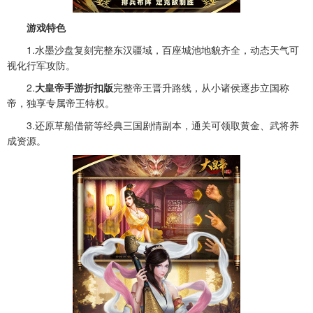
游戏特色
1.水墨沙盘复刻完整东汉疆域，百座城池地貌齐全，动态天气可
视化行军攻防。
2.
大皇帝手游折扣版
完整帝王晋升路线，从小诸侯逐步立国称
帝，独享专属帝王特权。
3.还原草船借箭等经典三国剧情副本，通关可领取黄金、武将养
成资源。