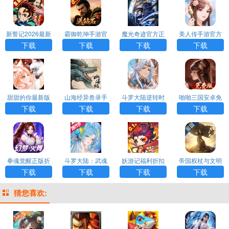
新誓记2026最新
霸御乾坤手游官
魔光奇迹官方正
美人传手游官方
版
方版
版
版
下载
下载
下载
下载
甜甜的你最新版
山海经异兽录手
斗罗大陆逆转时
啪啪三国安卓免
H5
游正版H5
空手游0.1折版
费版
下载
下载
下载
下载
拳魂觉醒正版折
斗罗大陆：武魂
妖游记福利折扣
帝国权杖与文明
扣版
觉醒(打金版)
版
手游最新版
下载
下载
下载
下载
猜您喜欢: