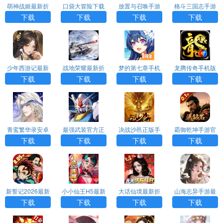
萌神战姬最新折
口袋大冒险下载
放置与召唤手游
格斗三国志手游
扣版
福利版
免费版
折扣版
下载
下载
下载
下载
少年西游记最新
战地荣耀最新折
梦的第七章手机
龙腾传奇手机版
变态版
扣版
最新版
下载
下载
下载
下载
青鸾繁华录安卓
最强武装官方正
决战沙邑正版手
霸御乾坤手游官
最新版
版
游
方版
下载
下载
下载
下载
新誓记2026最新
小小仙王H5最新
大话仙境最新折
山海志异手游最
版
版手游
扣版
新H5
下载
下载
下载
下载