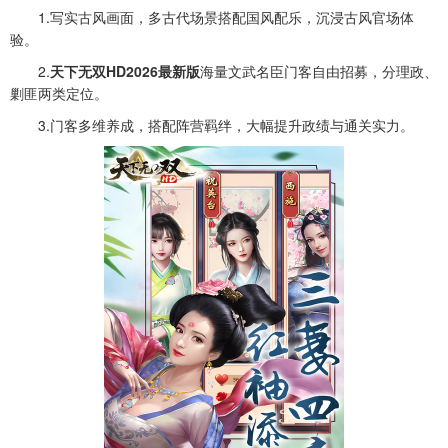
1.写实古风画面，多古代场景搭配国风配乐，沉浸古风官场体
验。
2.
天下无双HD2026最新版
海量文武名臣门客自由招募，分理政、
剿匪两类定位。
3.门客多维养成，搭配阵营羁绊，大幅提升政绩与通关实力。