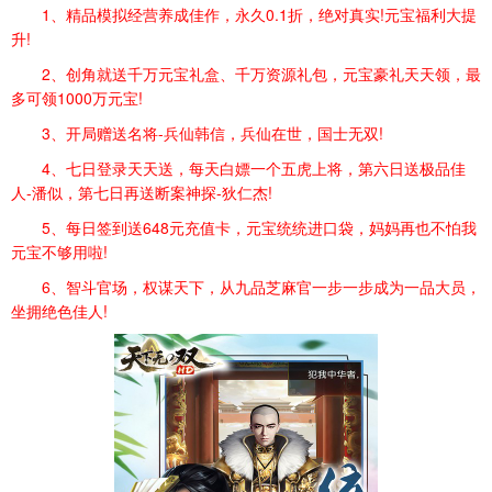
1、精品模拟经营养成佳作，永久0.1折，绝对真实!元宝福利大提
升!
2、创角就送千万元宝礼盒、千万资源礼包，元宝豪礼天天领，最
多可领1000万元宝!
3、开局赠送名将-兵仙韩信，兵仙在世，国士无双!
4、七日登录天天送，每天白嫖一个五虎上将，第六日送极品佳
人-潘似，第七日再送断案神探-狄仁杰!
5、每日签到送648元充值卡，元宝统统进口袋，妈妈再也不怕我
元宝不够用啦!
6、智斗官场，权谋天下，从九品芝麻官一步一步成为一品大员，
坐拥绝色佳人!